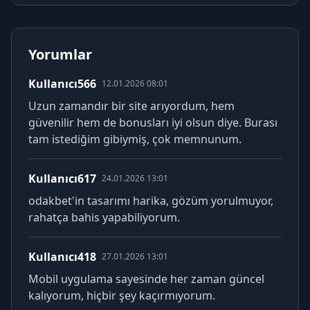
Yorumlar
Kullanıcı566
12.01.2026 08:01
Uzun zamandır bir site arıyordum, hem
güvenilir hem de bonusları iyi olsun diye. Burası
tam istediğim gibiymiş, çok memnunum.
Kullanıcı617
24.01.2026 13:01
odakbet'in tasarımı harika, gözüm yorulmuyor,
rahatça bahis yapabiliyorum.
Kullanıcı418
27.01.2026 13:01
Mobil uygulama sayesinde her zaman güncel
kalıyorum, hiçbir şey kaçırmıyorum.