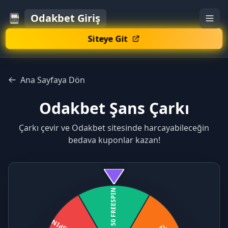
Odakbet Giriş
Siteye Git
Ana Sayfaya Dön
Odakbet Şans Çarkı
Çarkı çevir ve Odakbet sitesinde harcayabileceğin
bedava kuponlar kazan!
50 FREESPIN