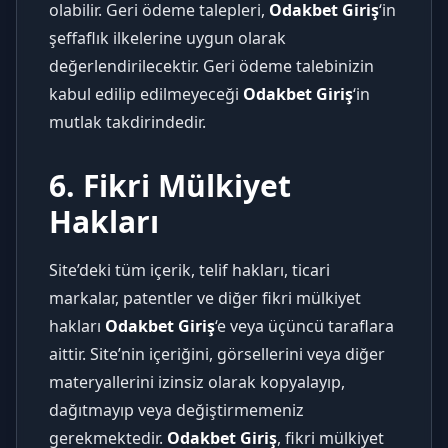
olabilir. Geri ödeme talepleri,
Odakbet Giriş
‘in
şeffaflık ilkelerine uygun olarak
değerlendirilecektir. Geri ödeme talebinizin
kabul edilip edilmeyeceği
Odakbet Giriş
‘in
mutlak takdirindedir.
6. Fikri Mülkiyet
Hakları
Site’deki tüm içerik, telif hakları, ticari
markalar, patentler ve diğer fikri mülkiyet
hakları
Odakbet Giriş
‘e veya üçüncü taraflara
aittir. Site’nin içeriğini, görsellerini veya diğer
materyallerini izinsiz olarak kopyalayıp,
dağıtmayıp veya değiştirmemeniz
gerekmektedir.
Odakbet Giriş
, fikri mülkiyet