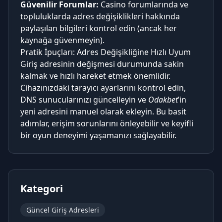
Güvenilir Forumlar:
Casino forumlarında ve
topluluklarda adres değişiklikleri hakkında
paylaşılan bilgileri kontrol edin (ancak her
kaynağa güvenmeyin).
Pratik İpuçları: Adres Değişikliğine Hızlı Uyum
Giriş adresinin değişmesi durumunda sakin
kalmak ve hızlı hareket etmek önemlidir.
Cihazınızdaki tarayıcı ayarlarını kontrol edin,
DNS sunucularınızı güncelleyin ve
Odakbet
’in
yeni adresini manuel olarak ekleyin. Bu basit
adımlar, erişim sorunlarını önleyebilir ve keyifli
bir oyun deneyimi yaşamanızı sağlayabilir.
Kategori
Güncel Giriş Adresleri