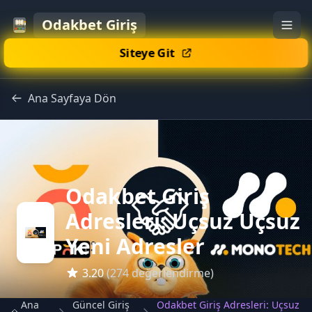
Odakbet Giriş
Siteye Git
Ana Sayfaya Dön
Odakbet Giriş
Adresleri: Uçsuz Uçsuz
Yeni Adresler
3.20
(274 değerlendirme)
Ana
Güncel Giriş
Odakbet Giriş Adresleri: Uçsuz