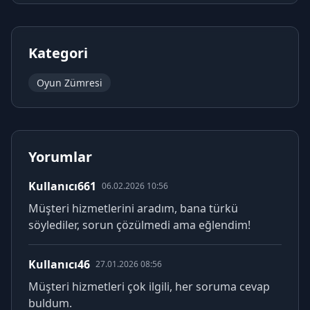
Kategori
Oyun Zümresi
Yorumlar
Kullanıcı661
06.02.2026 10:56
Müşteri hizmetlerini aradım, bana türkü
söylediler, sorun çözülmedi ama eğlendim!
Kullanıcı46
27.01.2026 08:56
Müşteri hizmetleri çok ilgili, her soruma cevap
buldum.