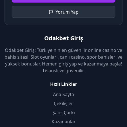
Yorum Yap
Odakbet Giriş
Odakbet Giriş: Türkiye'nin en güvenilir online casino ve
bahis sitesi! Slot oyunları, canlı casino, spor bahisleri ve
yüksek bonuslar. Hemen giriş yap ve kazanmaya başla!
Lisanslı ve güvenilir.
Hızlı Linkler
Ana Sayfa
Çekilişler
Şans Çarkı
Kazananlar