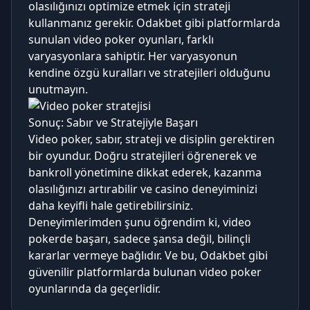
olasılığınızı optimize etmek için strateji
kullanmanız gerekir. Odakbet gibi platformlarda
sunulan video poker oyunları, farklı
varyasyonlara sahiptir. Her varyasyonun
kendine özgü kuralları ve stratejileri olduğunu
unutmayın.
Sonuç: Sabır ve Stratejiyle Başarı
Video poker, sabır, strateji ve disiplin gerektiren
bir oyundur. Doğru stratejileri öğrenerek ve
bankroll yönetimine dikkat ederek, kazanma
olasılığınızı artırabilir ve casino deneyiminizi
daha keyifli hale getirebilirsiniz.
Deneyimlerimden şunu öğrendim ki, video
pokerde başarı, sadece şansa değil, bilinçli
kararlar vermeye bağlıdır. Ve bu, Odakbet gibi
güvenilir platformlarda bulunan video poker
oyunlarında da geçerlidir.