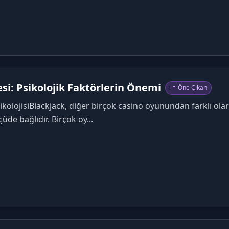
si: Psikolojik Faktörlerin Önemi
Öne Çıkan
ikolojisiBlackjack, diğer birçok casino oyunundan farklı ola
üde bağlıdır. Birçok oy...