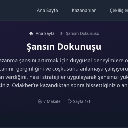
Ana Sayfa
Kazananlar
Çekilişle
Ana Sayfa
Şansın Dokunuşu
Şansın Dokunuşu
azanma şansını artırmak için duygusal deneyimlere o
anını, gerginliğini ve coşkusunu anlamaya çalışıyoru
 verdiğini, nasıl stratejiler uygulayarak şansınızı yük
siniz. Odakbet’te kazandıktan sonra hissettiğiniz o an
7 Makale
Sayfa 1/1