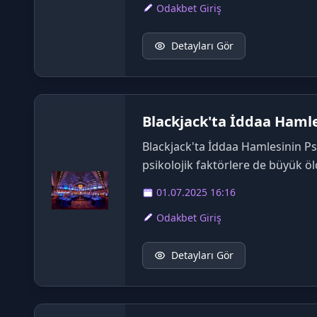
Odakbet Giriş
Detayları Gör
Blackjack'ta İddaa Hamle
Blackjack'ta İddaa Hamlesinin Ps
psikolojik faktörlere de büyük ölç
01.07.2025 16:16
Odakbet Giriş
Detayları Gör