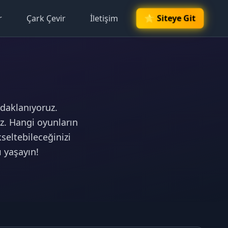
🌟 Siteye Git
r
Çark Çevir
İletişim
daklanıyoruz.
z. Hangi oyunların
seltebileceğinizi
ı yaşayın!