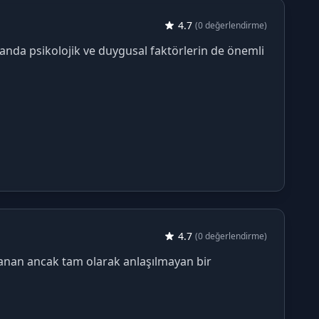
4.7
(0 değerlendirme)
anda psikolojik ve duygusal faktörlerin de önemli
4.7
(0 değerlendirme)
lanan ancak tam olarak anlaşılmayan bir