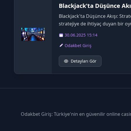
Blackjack'ta Düşünce Akı
Blackjack'ta Düşünce Akışı: Strat
stratejiye de ihtiyaç duyan bir oy
30.06.2025 15:14
Odakbet Giriş
Detayları Gör
Odakbet Giriş: Türkiye'nin en güvenilir online casi