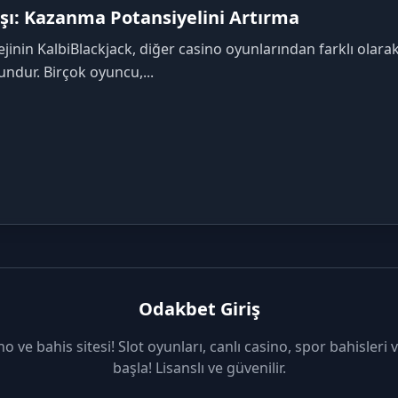
şı: Kazanma Potansiyelini Artırma
ejinin KalbiBlackjack, diğer casino oyunlarından farklı olar
undur. Birçok oyuncu,...
Odakbet Giriş
no ve bahis sitesi! Slot oyunları, canlı casino, spor bahisl
başla! Lisanslı ve güvenilir.