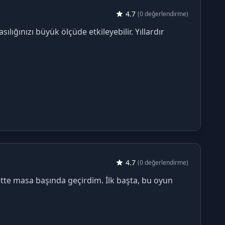
4.7
(0 değerlendirme)
lığınızı büyük ölçüde etkileyebilir. Yıllardır
4.7
(0 değerlendirme)
ulette masa başında geçirdim. İlk başta, bu oyun