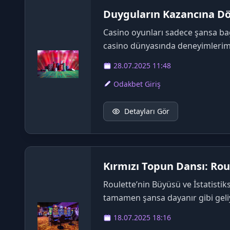
Duyguların Kazancına D
Casino oyunları sadece şansa bağlı
casino dünyasında deneyimlerimd
28.07.2025 11:48
Odakbet Giriş
Detayları Gör
Kırmızı Topun Dansı: Rou
Roulette’nin Büyüsü ve İstatistik
tamamen şansa dayanır gibi geliy
18.07.2025 18:16