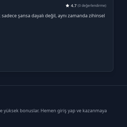
4.7
(0 değerlendirme)
ak sadece şansa dayalı değil, aynı zamanda zihinsel
eri ve yüksek bonuslar. Hemen giriş yap ve kazanmaya