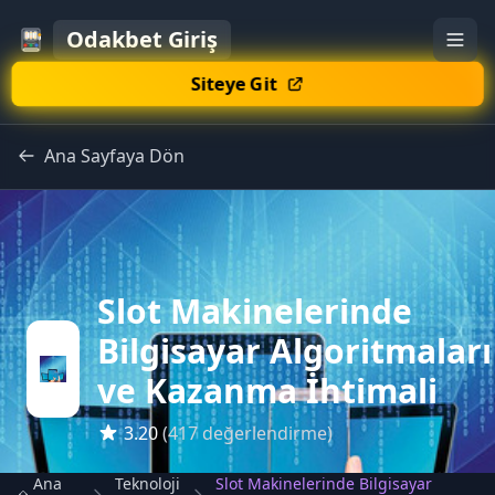
Odakbet Giriş
Siteye Git
Ana Sayfaya Dön
Slot Makinelerinde
Bilgisayar Algoritmaları
ve Kazanma İhtimali
3.20
(417 değerlendirme)
Ana
Teknoloji
Slot Makinelerinde Bilgisayar