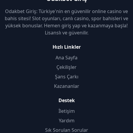
Odakbet Giriş: Türkiye'nin en güvenilir online casino ve
bahis sitesi! Slot oyunları, canlı casino, spor bahisleri ve
yüksek bonuslar. Hemen giriş yap ve kazanmaya başla!
Lisanslı ve güvenilir.
Hızlı Linkler
Ana Sayfa
Çekilişler
Şans Çarkı
Kazananlar
Destek
İletişim
Yardım
Sık Sorulan Sorular