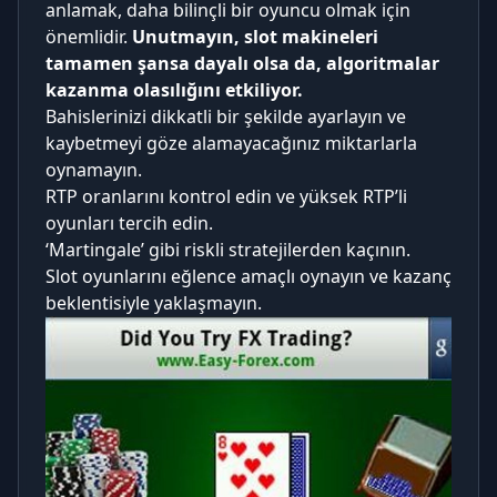
anlamak, daha bilinçli bir oyuncu olmak için
önemlidir.
Unutmayın, slot makineleri
tamamen şansa dayalı olsa da, algoritmalar
kazanma olasılığını etkiliyor.
Bahislerinizi dikkatli bir şekilde ayarlayın ve
kaybetmeyi göze alamayacağınız miktarlarla
oynamayın.
RTP oranlarını kontrol edin ve yüksek RTP’li
oyunları tercih edin.
‘Martingale’ gibi riskli stratejilerden kaçının.
Slot oyunlarını eğlence amaçlı oynayın ve kazanç
beklentisiyle yaklaşmayın.