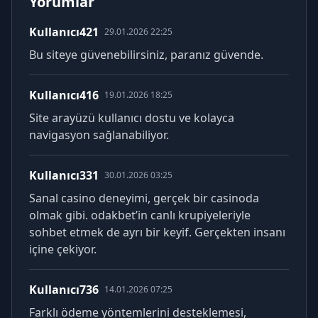
Yorumlar
Kullanıcı421
29.01.2026 22:25
Bu siteye güvenebilirsiniz, paranız güvende.
Kullanıcı416
19.01.2026 18:25
Site arayüzü kullanıcı dostu ve kolayca
navigasyon sağlanabiliyor.
Kullanıcı331
30.01.2026 03:25
Sanal casino deneyimi, gerçek bir casinoda
olmak gibi. odakbet’in canlı krupiyeleriyle
sohbet etmek de ayrı bir keyif. Gerçekten insanı
içine çekiyor.
Kullanıcı736
14.01.2026 07:25
Farklı ödeme yöntemlerini desteklemesi,