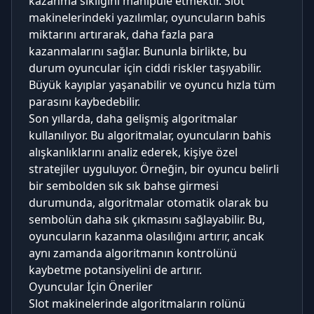
kazanma sıklığını manipüle etmektir. Slot
makinelerindeki yazılımlar, oyuncuların bahis
miktarını artırarak, daha fazla para
kazanmalarını sağlar. Bununla birlikte, bu
durum oyuncular için ciddi riskler taşıyabilir.
Büyük kayıplar yaşanabilir ve oyuncu hızla tüm
parasını kaybedebilir.
Son yıllarda, daha gelişmiş algoritmalar
kullanılıyor. Bu algoritmalar, oyuncuların bahis
alışkanlıklarını analiz ederek, kişiye özel
stratejiler uyguluyor. Örneğin, bir oyuncu belirli
bir sembolden sık sık bahse girmesi
durumunda, algoritmalar otomatik olarak bu
sembolün daha sık çıkmasını sağlayabilir. Bu,
oyuncuların kazanma olasılığını artırır, ancak
aynı zamanda algoritmanın kontrolünü
kaybetme potansiyelini de artırır.
Oyuncular İçin Öneriler
Slot makinelerinde algoritmaların rolünü