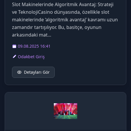
Slot Makinelerinde Algoritmik Avantaj: Strateji
ve TeknolojiCasino dünyasında, özellikle slot
makinelerinde ‘algoritmik avantaj’ kavramı uzun
zamandır tartışılıyor. Bu, basitçe, oyunun
arkasındaki mat...
09.08.2025 16:41
Odakbet Giriş
Detayları Gör