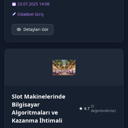
23.07.2025 14:08
Odakbet Giriş
Detayları Gör
Slot Makinelerinde
Bilgisayar
(0
4.7
değerlendirme)
Algoritmaları ve
Kazanma İhtimali