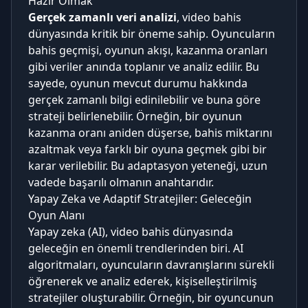
Hazır Olmak
Gerçek zamanlı veri analizi
, video bahis
dünyasında kritik bir öneme sahip. Oyuncuların
bahis geçmişi, oyunun akışı, kazanma oranları
gibi veriler anında toplanır ve analiz edilir. Bu
sayede, oyunun mevcut durumu hakkında
gerçek zamanlı bilgi edinilebilir ve buna göre
strateji belirlenebilir. Örneğin, bir oyunun
kazanma oranı aniden düşerse, bahis miktarını
azaltmak veya farklı bir oyuna geçmek gibi bir
karar verilebilir. Bu adaptasyon yeteneği, uzun
vadede başarılı olmanın anahtarıdır.
Yapay Zeka ve Adaptif Stratejiler: Geleceğin
Oyun Alanı
Yapay zeka (AI), video bahis dünyasında
geleceğin en önemli trendlerinden biri. AI
algoritmaları, oyuncuların davranışlarını sürekli
öğrenerek ve analiz ederek, kişiselleştirilmiş
stratejiler oluşturabilir. Örneğin, bir oyuncunun