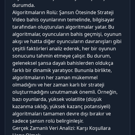
durumda.
Algoritmaların Rolü: Şansın Ötesinde Strateji
Video bahis oyunlarının temelinde, bilgisayar
tarafından oluşturulan algoritmalar yatar. Bu
algoritmalar, oyuncuların bahis geçmişi, oyunun
akışı ve hatta diğer oyuncuların davranışları gibi
çeşitli faktörleri analiz ederek, her bir oyunun
sonucunu tahmin etmeye çalışır. Bu durum,
geleneksel şansa dayalı bahislerden oldukça
farklı bir dinamik yaratıyor. Bununla birlikte,
algoritmaların her zaman mükemmel
olmadığını ve her zaman karlı bir strateji
oluşturmadığını unutmamak önemli. Örneğin,
bazı oyunlarda, yüksek volatilite (düşük
kazanma sıklığı, yüksek kazanç potansiyeli)
algoritmaları tamamen devre dışı bırakır ve
sadece şansın rolü belirginleşir.
Gerçek Zamanlı Veri Analizi: Karşı Koşullara