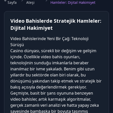
Sayfa
Ateşi
Hamleler: Dijital Hakimiyet
Video Bahislerde Stratejik Hamleler:
Dijital Hakimiyet
Video Bahislerinde Yeni Bir Çağ: Teknoloji
Sürüşü
Casino dünyası, sürekli bir değişim ve gelişim
içinde. Özellikle video bahis oyunları,
teknolojinin sunduğu imkanlarla beraber
inanılmaz bir ivme yakaladı. Benim gibi uzun
yıllardır bu sektörde olan biri olarak, bu
dönüşümü yakından takip etmek ve stratejik bir
bakış açısıyla değerlendirmek gerekiyor.
Geçmişte, basit bir şans oyununa benzeyen
video bahisler, artık karmaşık algoritmalar,
gerçek zamanlı veri analizi ve hatta yapay zeka
sayesinde bambaşka bir boyuta taşınmış